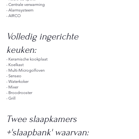
- Centrale verwarming
- Alarmsysteem
- AIRCO
Volledig ingerichte
keuken:
- Keramische kookplaat
- Koelkast
- Multi-Microgolfoven
- Senseo
- Waterkoker
- Mixer
- Broodrooster
- Grill​
Twee slaapkamers
+'slaapbank' waarvan: