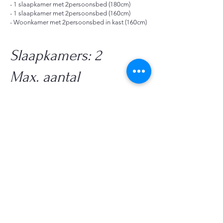
- 1 slaapkamer met 2persoonsbed (180cm)
- 1 slaapkamer met 2persoonsbed (160cm)
- Woonkamer met 2persoonsbed in kast (160cm)
Slaapkamers: 2
Max. aantal
slaapplaatsen: 6
Zelf mee te nemen
- Voldoende strandhanddoeken - badlinnen
- Zonnebrandcrème - zonnebril
- Vuilniszakken - detergent - vaatdoek.
- Senseo pads - toiletpapier - keukenrol
- Laarzen - pantoffels
- Gezelschapsspellen en kaarten.